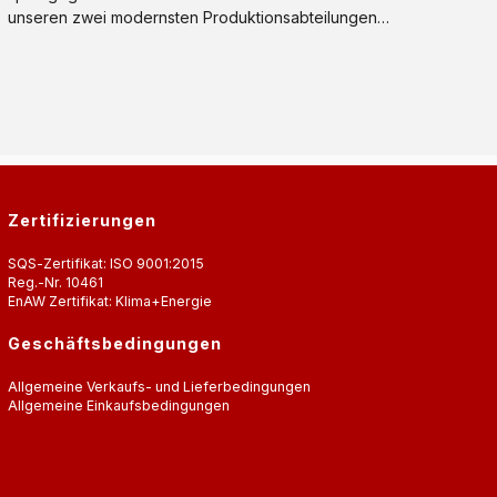
unseren zwei modernsten Produktionsabteilungen
Zerspanung und Spritzguss finden wir stets das ideale
Fertigungsverfahren für jede Produktlebensphase.
Zertifizierungen
SQS-Zertifikat: ISO 9001:2015
Reg.-Nr. 10461
EnAW Zertifikat: Klima+Energie
Geschäftsbedingungen
Allgemeine Verkaufs- und Lieferbedingungen
Allgemeine Einkaufsbedingungen