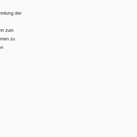
ammlung der
ann zum
ommen zu
en