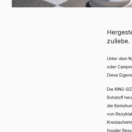
Hergeste
zuliebe.
Unter dem N
oder Camping
Diese Eigene
Die KING-SI
Rohstoff her
die Bemühun
von Rezyklat
Kreislaufwir
fossiler Res