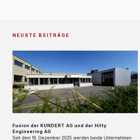
NEUSTE BEITRÄGE
Fusion
der
KUNDERT
AG
und
der
Hilty
Engineering
AG
Fusion der KUNDERT AG und der Hilty
Engineering AG
Seit dem 16. Dezember 2025 werden beide Unternehmen