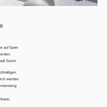
lt
e auf Spiel-
werden.
dt Zürich.
chhaltigen
durch werden
Verwendung
rbarer,