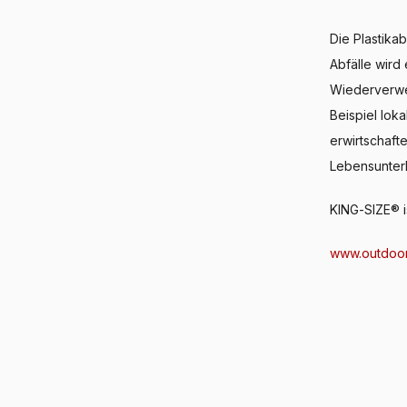
Die Plastika
Abfälle wird
Wiederverwen
Beispiel lok
erwirtschaft
Lebensunterh
KING-SIZE® 
www.outdoo