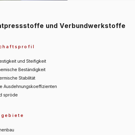
htpressstoffe und Verbundwerkstoffe
chaftsprofil
stigkeit und Steifigkeit
hemische Beständigkeit
ermische Stabilität
ge Ausdehnungskoeffizienten
nd spröde
zgebiete
nenbau