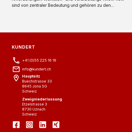
sind von zentraler Bedeutung und gehören zu den
Kernkompetenzen von KUNDERT.
KUNDERT
+41 (0)55 225 16 16
info@kundert.ch
Hauptsitz
Buechstrasse 33
8645
Jona SG
Schweiz
Zweigniederlassung
Etzelstrasse 3
8730
Uznach
Schweiz