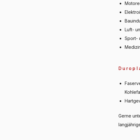
Motore
Elektro
Bauindu
Luft- u
Sport- 
Medizi
Duropl
Faserve
Kohlef
Hartgew
Gerne unte
langjährig