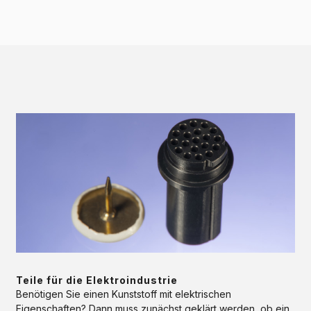
Teile
für
die
Elektroindustrie
ANWENDUNG
Teile für die Elektroindustrie
Benötigen Sie einen Kunststoff mit elektrischen
Eigenschaften? Dann muss zunächst geklärt werden, ob ein