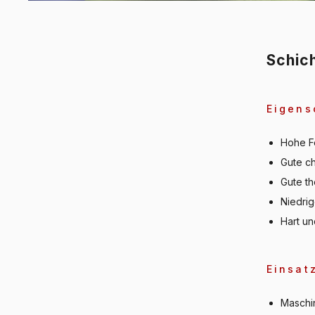
Schic
Eigens
Hohe Fe
Gute c
Gute th
Niedri
Hart u
Einsat
Maschi