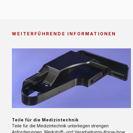
WEITERFÜHRENDE INFORMATIONEN
Teile
für
die
Medizintechnik
ANWENDUNG
Teile für die Medizintechnik
Teile für die Medizintechnik unterliegen strengen
Anforderungen. Werkstoff- und Verarbeitungs-Know-how