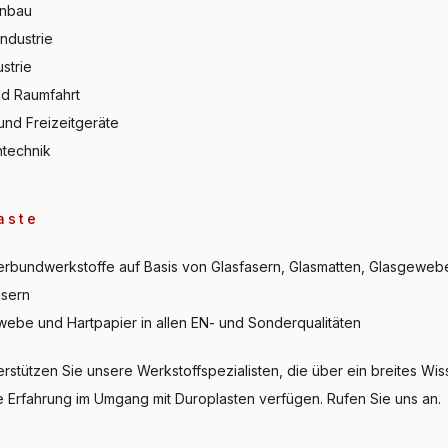
nbau
industrie
strie
nd Raumfahrt
und Freizeitgeräte
ntechnik
aste
rbundwerkstoffe auf Basis von Glasfasern, Glasmatten, Glasgeweb
asern
ebe und Hartpapier in allen EN- und Sonderqualitäten
rstützen Sie unsere Werkstoffspezialisten, die über ein breites Wi
e Erfahrung im Umgang mit Duroplasten verfügen. Rufen Sie uns an.