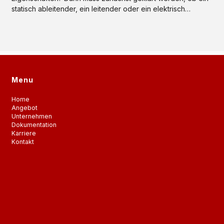
statisch ableitender, ein leitender oder ein elektrisch
isolierender Kunststoff benötigt wird. KUNDERT steht Ihnen
bei der Auswahl des richtigen Werkstoffes gerne beratend
zur Seite.
Menu
Home
Angebot
Unternehmen
Dokumentation
Karriere
Kontakt