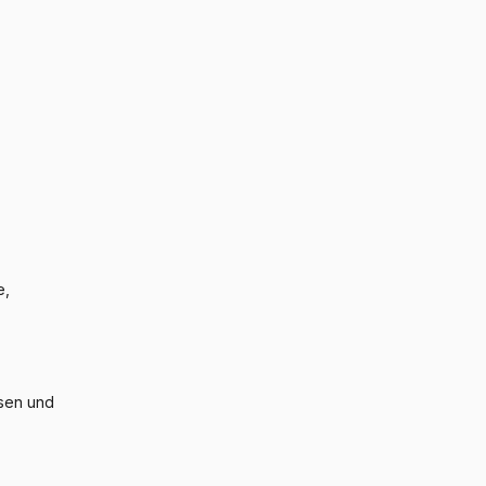
e,
ssen und